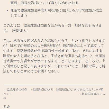
育費、面接交渉権について取り決めがされる
無断で協議離婚届を市町村役場に届け出るだけで離婚が成立
してしまう
このように、協議離婚は自由な面がある一方、危険な面もありま
す。（例外あり）
では、ある程度国家の介入を認めたたら？ という意見もあります
が、日本での離婚のおよそ9割程度が、協議離婚によって成立して
います。協議離婚数が年間30万件を超えている中、それに対する
国家の介入を認めるとなると、手続き的な限界もあるので、当面は
行政書士や弁護士がサポートをすることになります。ところで、上
で例外ありと記してありますが、これについては、別項で詳しく解
説してありますのでご参照ください。
←
協議離婚の特色 ～協議離婚のメリ
協議離婚のときに決めておきたい事
ット～
～離婚協議事項～
→
＠
＠＠