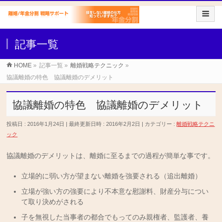
記事一覧
HOME
»
記事一覧
»
離婚戦略テクニック
»
協議離婚の特色 協議離婚のデメリット
協議離婚の特色 協議離婚のデメリット
投稿日 : 2016年1月24日
最終更新日時 : 2016年2月2日
カテゴリー :
離婚戦略テクニ
ック
協議離婚のデメリットは、離婚に至るまでの過程が簡単な事です。
立場的に弱い方が望まない離婚を強要される（追出離婚）
立場が強い方の強要により不本意な慰謝料、財産分与につい
て取り決めがされる
子を無視した当事者の都合でもってのみ親権者、監護者、養